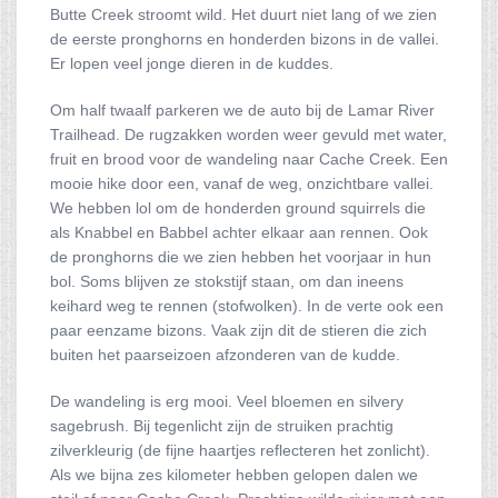
Butte Creek stroomt wild. Het duurt niet lang of we zien
de eerste pronghorns en honderden bizons in de vallei.
Er lopen veel jonge dieren in de kuddes.
Om half twaalf parkeren we de auto bij de Lamar River
Trailhead. De rugzakken worden weer gevuld met water,
fruit en brood voor de wandeling naar Cache Creek. Een
mooie hike door een, vanaf de weg, onzichtbare vallei.
We hebben lol om de honderden ground squirrels die
als Knabbel en Babbel achter elkaar aan rennen. Ook
de pronghorns die we zien hebben het voorjaar in hun
bol. Soms blijven ze stokstijf staan, om dan ineens
keihard weg te rennen (stofwolken). In de verte ook een
paar eenzame bizons. Vaak zijn dit de stieren die zich
buiten het paarseizoen afzonderen van de kudde.
De wandeling is erg mooi. Veel bloemen en silvery
sagebrush. Bij tegenlicht zijn de struiken prachtig
zilverkleurig (de fijne haartjes reflecteren het zonlicht).
Als we bijna zes kilometer hebben gelopen dalen we