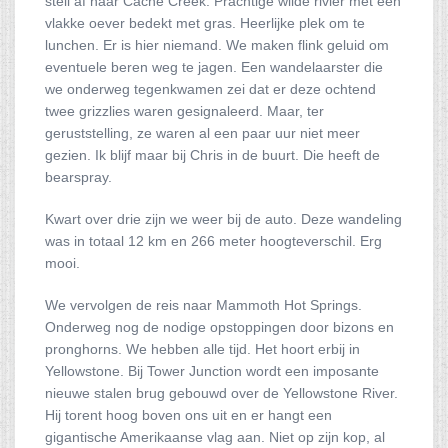
steil af naar Cache Creek. Prachtige wilde rivier met een
vlakke oever bedekt met gras. Heerlijke plek om te
lunchen. Er is hier niemand. We maken flink geluid om
eventuele beren weg te jagen. Een wandelaarster die
we onderweg tegenkwamen zei dat er deze ochtend
twee grizzlies waren gesignaleerd. Maar, ter
geruststelling, ze waren al een paar uur niet meer
gezien. Ik blijf maar bij Chris in de buurt. Die heeft de
bearspray.
Kwart over drie zijn we weer bij de auto. Deze wandeling
was in totaal 12 km en 266 meter hoogteverschil. Erg
mooi.
We vervolgen de reis naar Mammoth Hot Springs.
Onderweg nog de nodige opstoppingen door bizons en
pronghorns. We hebben alle tijd. Het hoort erbij in
Yellowstone. Bij Tower Junction wordt een imposante
nieuwe stalen brug gebouwd over de Yellowstone River.
Hij torent hoog boven ons uit en er hangt een
gigantische Amerikaanse vlag aan. Niet op zijn kop, al