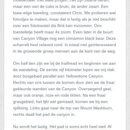
moederbeer met twee jongen. Het zijn zwarte beren,
maar een van de cubs is bruin, de ander zwart. Een
twee-eiige tweeling, constateert Chris. We proberen wat
fotootjes te maken, maar dat is lastig als je niet beschikt
over een fototoestel die flink kan inzoomen. Ons
toestelletje heeft maar 4x zoom. Even later in de buurt
van Canyon Village nog een cinnamon black bear. Deze
scharrelt heel relaxed rond. Is totaal niet geïnteresseerd
in de groeiende groep mensen aan de kant van de weg.
Om half tien zijn we bij de trailhead en beginnen we aan
de wandeling. De eerste vijf kilometer lopen we vrij vlak
door bosgebied parallel aan Yellowstone Canyon.
Rechts van ons tussen de bomen door zien we de fraai
gekleurde wanden van de Canyon. Overwegend geel,
maar ook oranje, roze en rode tinten. Na een fraai
grasgebied, het lijkt wel gemaaid, komen we bij een
splitsing. Links gaat naar de top van Mount Washburn,
rechts daalt het pad de canyon in.
Nu wordt het lastig. Het pad is soms echt heel steil. Af