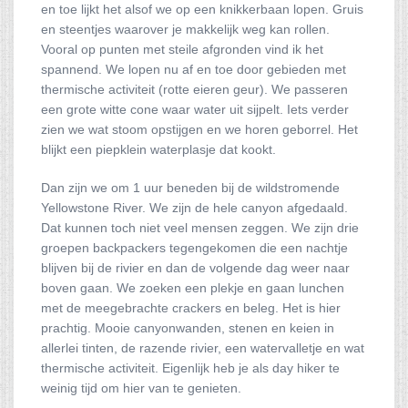
en toe lijkt het alsof we op een knikkerbaan lopen. Gruis
en steentjes waarover je makkelijk weg kan rollen.
Vooral op punten met steile afgronden vind ik het
spannend. We lopen nu af en toe door gebieden met
thermische activiteit (rotte eieren geur). We passeren
een grote witte cone waar water uit sijpelt. Iets verder
zien we wat stoom opstijgen en we horen geborrel. Het
blijkt een piepklein waterplasje dat kookt.
Dan zijn we om 1 uur beneden bij de wildstromende
Yellowstone River. We zijn de hele canyon afgedaald.
Dat kunnen toch niet veel mensen zeggen. We zijn drie
groepen backpackers tegengekomen die een nachtje
blijven bij de rivier en dan de volgende dag weer naar
boven gaan. We zoeken een plekje en gaan lunchen
met de meegebrachte crackers en beleg. Het is hier
prachtig. Mooie canyonwanden, stenen en keien in
allerlei tinten, de razende rivier, een watervalletje en wat
thermische activiteit. Eigenlijk heb je als day hiker te
weinig tijd om hier van te genieten.