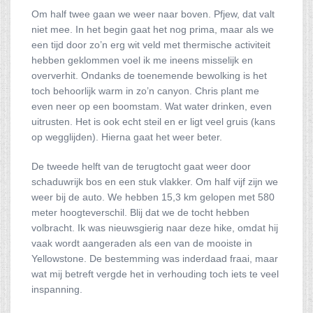
Om half twee gaan we weer naar boven. Pfjew, dat valt
niet mee. In het begin gaat het nog prima, maar als we
een tijd door zo’n erg wit veld met thermische activiteit
hebben geklommen voel ik me ineens misselijk en
oververhit. Ondanks de toenemende bewolking is het
toch behoorlijk warm in zo’n canyon. Chris plant me
even neer op een boomstam. Wat water drinken, even
uitrusten. Het is ook echt steil en er ligt veel gruis (kans
op wegglijden). Hierna gaat het weer beter.
De tweede helft van de terugtocht gaat weer door
schaduwrijk bos en een stuk vlakker. Om half vijf zijn we
weer bij de auto. We hebben 15,3 km gelopen met 580
meter hoogteverschil. Blij dat we de tocht hebben
volbracht. Ik was nieuwsgierig naar deze hike, omdat hij
vaak wordt aangeraden als een van de mooiste in
Yellowstone. De bestemming was inderdaad fraai, maar
wat mij betreft vergde het in verhouding toch iets te veel
inspanning.