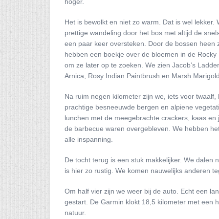
hoger.
Het is bewolkt en niet zo warm. Dat is wel lekker. 
prettige wandeling door het bos met altijd de sn
een paar keer oversteken. Door de bossen heen
hebben een boekje over de bloemen in de Rocky M
om ze later op te zoeken. We zien Jacob’s Ladder
Arnica, Rosy Indian Paintbrush en Marsh Marigold.
Na ruim negen kilometer zijn we, iets voor twaalf,
prachtige besneeuwde bergen en alpiene vegeta
lunchen met de meegebrachte crackers, kaas en j
de barbecue waren overgebleven. We hebben het 
alle inspanning.
De tocht terug is een stuk makkelijker. We dalen 
is hier zo rustig. We komen nauwelijks anderen teg
Om half vier zijn we weer bij de auto. Echt een l
gestart. De Garmin klokt 18,5 kilometer met een h
natuur.