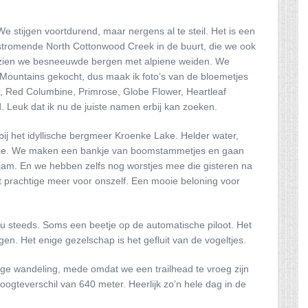
We stijgen voortdurend, maar nergens al te steil. Het is een
elstromende North Cottonwood Creek in de buurt, die we ook
 zien we besneeuwde bergen met alpiene weiden. We
ountains gekocht, dus maak ik foto’s van de bloemetjes
, Red Columbine, Primrose, Globe Flower, Heartleaf
 Leuk dat ik nu de juiste namen erbij kan zoeken.
 bij het idyllische bergmeer Kroenke Lake. Helder water,
tie. We maken een bankje van boomstammetjes en gaan
am. En we hebben zelfs nog worstjes mee die gisteren na
prachtige meer voor onszelf. Een mooie beloning voor
nu steeds. Soms een beetje op de automatische piloot. Het
en. Het enige gezelschap is het gefluit van de vogeltjes.
ange wandeling, mede omdat we een trailhead te vroeg zijn
oogteverschil van 640 meter. Heerlijk zo’n hele dag in de