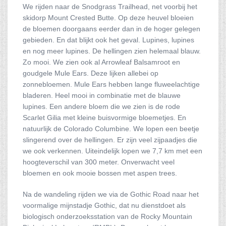
We rijden naar de Snodgrass Trailhead, net voorbij het
skidorp Mount Crested Butte. Op deze heuvel bloeien
de bloemen doorgaans eerder dan in de hoger gelegen
gebieden. En dat blijkt ook het geval. Lupines, lupines
en nog meer lupines. De hellingen zien helemaal blauw.
Zo mooi. We zien ook al Arrowleaf Balsamroot en
goudgele Mule Ears. Deze lijken allebei op
zonnebloemen. Mule Ears hebben lange fluweelachtige
bladeren. Heel mooi in combinatie met de blauwe
lupines. Een andere bloem die we zien is de rode
Scarlet Gilia met kleine buisvormige bloemetjes. En
natuurlijk de Colorado Columbine. We lopen een beetje
slingerend over de hellingen. Er zijn veel zijpaadjes die
we ook verkennen. Uiteindelijk lopen we 7,7 km met een
hoogteverschil van 300 meter. Onverwacht veel
bloemen en ook mooie bossen met aspen trees.
Na de wandeling rijden we via de Gothic Road naar het
voormalige mijnstadje Gothic, dat nu dienstdoet als
biologisch onderzoeksstation van de Rocky Mountain