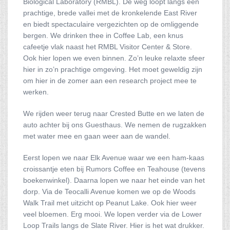
Biological Laboratory (RMBL). De weg loopt langs een
prachtige, brede vallei met de kronkelende East River
en biedt spectaculaire vergezichten op de omliggende
bergen. We drinken thee in Coffee Lab, een knus
cafeetje vlak naast het RMBL Visitor Center & Store.
Ook hier lopen we even binnen. Zo’n leuke relaxte sfeer
hier in zo’n prachtige omgeving. Het moet geweldig zijn
om hier in de zomer aan een research project mee te
werken.
We rijden weer terug naar Crested Butte en we laten de
auto achter bij ons Guesthaus. We nemen de rugzakken
met water mee en gaan weer aan de wandel.
Eerst lopen we naar Elk Avenue waar we een ham-kaas
croissantje eten bij Rumors Coffee en Teahouse (tevens
boekenwinkel). Daarna lopen we naar het einde van het
dorp. Via de Teocalli Avenue komen we op de Woods
Walk Trail met uitzicht op Peanut Lake. Ook hier weer
veel bloemen. Erg mooi. We lopen verder via de Lower
Loop Trails langs de Slate River. Hier is het wat drukker.