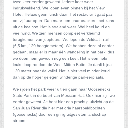
twee keer eerder geweest. Iedere keer weer
indrukwekkend. We lopen even binnen bij het View
Hotel. Helaas geen lunch daar. Het restaurant gaat pas
om vijf uur open. Dan maar een paar crackers met kaas
uit de koelbox. Het is stralend weer. Wel heel koud en
veel wind. We zien mensen compleet verkleumd
terugkomen van jeeptours. We lopen de Wildcat Trail
(6,5 km, 120 hoogtemeters). We hebben deze al eerder
gedaan, maar er is maar één wandeling in het park, dus
we doen hem gewoon nog een keer. Het is een hele
leuke loop rondom de West Mitten Butte. Je daalt bijna
120 meter naar de vallei. Het is hier veel minder koud
dan op de hoger gelegen winderige parkeerplaats.
We rijden het park weer uit en gaan naar Goosenecks
State Park in de buurt van Mexican Hat. Ook hier zijn we
eerder geweest. Je hebt hier een prachtig uitzicht op de
San Juan River die hier met drie haarspeldbochten
(goosenecks) door een grillig uitgesleten landschap
stroomt.