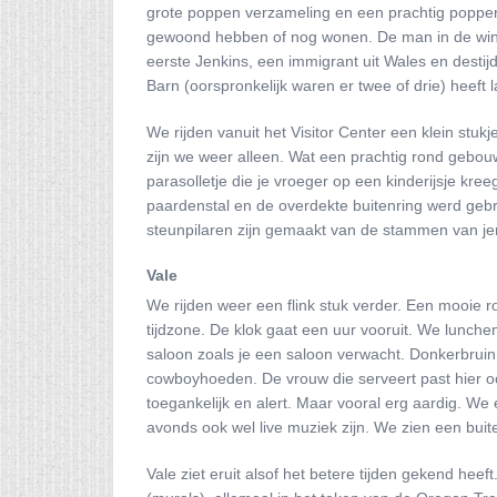
grote poppen verzameling en een prachtig poppenhu
gewoond hebben of nog wonen. De man in de winke
eerste Jenkins, een immigrant uit Wales en desti
Barn (oorspronkelijk waren er twee of drie) heeft
We rijden vanuit het Visitor Center een klein stuk
zijn we weer alleen. Wat een prachtig rond gebou
parasolletje die je vroeger op een kinderijsje kr
paardenstal en de overdekte buitenring werd geb
steunpilaren zijn gemaakt van de stammen van j
Vale
We rijden weer een flink stuk verder. Een mooie 
tijdzone. De klok gaat een uur vooruit. We lunche
saloon zoals je een saloon verwacht. Donkerbrui
cowboyhoeden. De vrouw die serveert past hier o
toegankelijk en alert. Maar vooral erg aardig. We
avonds ook wel live muziek zijn. We zien een bui
Vale ziet eruit alsof het betere tijden gekend heef