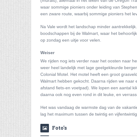
(murals), allemaal in het teken van de Oregon Trai
waar sommige pioniers onder leiding van Stephen
een zware route, waarbij sommige pioniers het lev
Na Vale wordt het landschap minder aantrekkelijk
boodschappen bij de Walmart, waar het behoorlijk
op zondag een uitje voor velen.
Weiser
We rijden nog iets verder naar het oosten naar he
weer heel landelijk met lage geelgekleurde berge
Colonial Motel. Het motel heeft een groot grasveld
Walmart hebben gekocht. Daarna rijden we naar e
afstand fiets-en voetpad). We lopen een aantal kil
daarna ook nog even rond in dit leuke, en verrass
Het was vandaag de warmste dag van de vakantie
lag het maximum tussen de twintig en vijfentwinti
Foto's