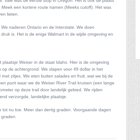
l. Vale was de eerste stop in Oregon. Het is ook de plaats
 Meek een kortere route namen (Meeks cutoff). Het was
en lieten.
. We naderen Ontario en de Interstate. We doen
 druk is. Het is de enige Walmart in de wijde omgeving en
t plaatsje Weiser in de staat Idaho. Hier is de omgeving
n op de achtergrond. We slapen voor 49 dollar in het
 met zitjes. We eten buiten salades en fruit, wat we bij de
en punt waar we de Weiser River Trail kruisen (een lange
ometer op deze trail door landelijk gebied. We rijden
end verzorgde, landelijke plaatsje.
 tot nu toe. Meer dan dertig graden. Voorgaande dagen
g graden.