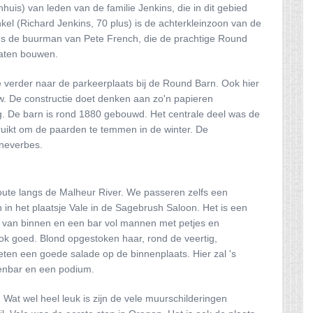
is) van leden van de familie Jenkins, die in dit gebied
l (Richard Jenkins, 70 plus) is de achterkleinzoon van de
jds de buurman van Pete French, die de prachtige Round
 laten bouwen.
je verder naar de parkeerplaats bij de Round Barn. Ook hier
w. De constructie doet denken aan zo'n papieren
eeg. De barn is rond 1880 gebouwd. Het centrale deel was de
ruikt om de paarden te temmen in de winter. De
eneverbes.
route langs de Malheur River. We passeren zelfs een
n in het plaatsje Vale in de Sagebrush Saloon. Het is een
n van binnen en een bar vol mannen met petjes en
ok goed. Blond opgestoken haar, rond de veertig,
 eten een goede salade op de binnenplaats. Hier zal 's
tenbar en een podium.
t. Wat wel heel leuk is zijn de vele muurschilderingen