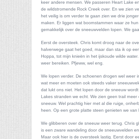
keer andere mensen. We passeren Heart Lake en B
de wildstromende Rock Creek over. En we zien ve
het veilig is om verder te gaan zien we drie jonge
maken. Er liggen wat boomstammen waar ze hun we
gemakkelijk over de sneeuwvelden lopen. We gaa
Eerst de oversteek. Chris komt droog naar de ove
halverwege gaat het goed, maar dan sta ik op ee
Hoppa, tot mijn knieën in het ijskoude wilde wate
weer bereiken. Pfjeww, wel eng.
We lopen verder. De schoenen drogen wel weer in
wat meer en moeten ook steeds vaker sneeuwveld
dat lukt ons niet. Het lopen door de sneeuw wor
Lakes stranden we echt. We zien geen trail meer
sneeuw. Wel prachtig hier met al die ruige, on
heen. Op een grote platte steen genieten we van he
We glibberen over de sneeuw weer terug. Chris gli
is een zware wandeling door de sneeuwvelden en 
Maar ook hier is de oversteek lastig. Eerst door