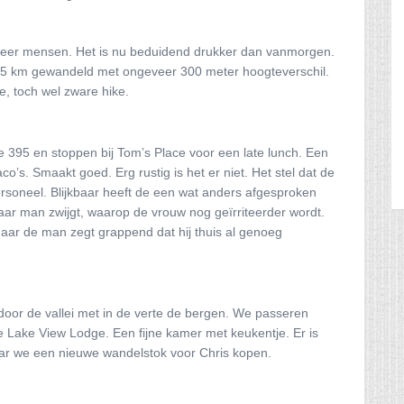
 meer mensen. Het is nu beduidend drukker dan vanmorgen.
1,5 km gewandeld met ongeveer 300 meter hoogteverschil.
, toch wel zware hike.
 395 en stoppen bij Tom’s Place voor een late lunch. Een
o’s. Smaakt goed. Erg rustig is het er niet. Het stel dat de
personeel. Blijkbaar heeft de een wat anders afgesproken
aar man zwijgt, waarop de vrouw nog geïrriteerder wordt.
maar de man zegt grappend dat hij thuis al genoeg
 door de vallei met in de verte de bergen. We passeren
 Lake View Lodge. Een fijne kamer met keukentje. Er is
ar we een nieuwe wandelstok voor Chris kopen.