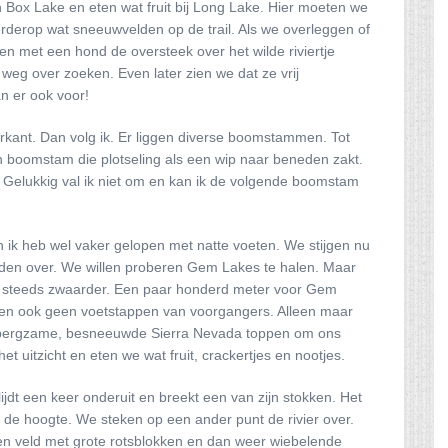
ox Lake en eten wat fruit bij Long Lake. Hier moeten we
rderop wat sneeuwvelden op de trail. Als we overleggen of
ren met een hond de oversteek over het wilde riviertje
g over zoeken. Even later zien we dat ze vrij
n er ook voor!
rkant. Dan volg ik. Er liggen diverse boomstammen. Tot
n boomstam die plotseling als een wip naar beneden zakt.
r. Gelukkig val ik niet om en kan ik de volgende boomstam
 ik heb wel vaker gelopen met natte voeten. We stijgen nu
en over. We willen proberen Gem Lakes te halen. Maar
dt steeds zwaarder. Een paar honderd meter voor Gem
 en ook geen voetstappen van voorgangers. Alleen maar
herbergzame, besneeuwde Sierra Nevada toppen om ons
t uitzicht en eten we wat fruit, crackertjes en nootjes.
jdt een keer onderuit en breekt een van zijn stokken. Het
de hoogte. We steken op een ander punt de rivier over.
 een veld met grote rotsblokken en dan weer wiebelende