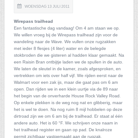
WOENSDAG 13 JULI 2011
Wirepass trailhead
Een fantastische dag vandaag! Om 4 am staan we op.
We willen vroeg bij de Wirepass trailhead zijn voor de
wandeling naar de Wave. We vullen onze rugzakken
met ieder 8 flesjes (4 liter) water en de belegde
stokbroden die we gisteren al hadden klaar gemaakt. Na
een Raisin Bran ontbijtje laden we de spullen in de auto.
We laten de sleutel in de kamer, zoals afgesproken, en
vertrekken om iets over half vijf. We rijden eerst naar de
Walmart voor een zak ijs, maar die gaat pas om 6 am
open. Dan rijden we in een klein uurtje via de 89 naar
het begin van de onverharde House Rock Valley Road.
Op enkele plekken is de weg nog nat en glibberig, maar
het is wel te doen. Na nog ruim 8 mijl hobbelen op deze
dirtroad zijn we om 6 am bij de trailhead. Er staat al één
andere auto. Het is 60 °F. We schrijven onze naam in
het trailhead register en gaan op pad. De knalroze
permit zichtbaar vastgemaakt aan de rugzak.