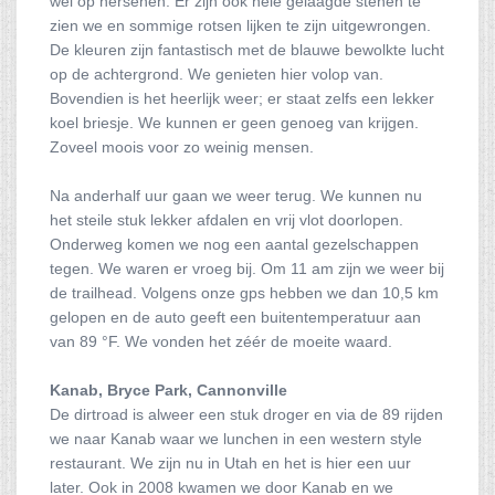
wel op hersenen. Er zijn ook hele gelaagde stenen te
zien we en sommige rotsen lijken te zijn uitgewrongen.
De kleuren zijn fantastisch met de blauwe bewolkte lucht
op de achtergrond. We genieten hier volop van.
Bovendien is het heerlijk weer; er staat zelfs een lekker
koel briesje. We kunnen er geen genoeg van krijgen.
Zoveel moois voor zo weinig mensen.
Na anderhalf uur gaan we weer terug. We kunnen nu
het steile stuk lekker afdalen en vrij vlot doorlopen.
Onderweg komen we nog een aantal gezelschappen
tegen. We waren er vroeg bij. Om 11 am zijn we weer bij
de trailhead. Volgens onze gps hebben we dan 10,5 km
gelopen en de auto geeft een buitentemperatuur aan
van 89 °F. We vonden het zéér de moeite waard.
Kanab, Bryce Park, Cannonville
De dirtroad is alweer een stuk droger en via de 89 rijden
we naar Kanab waar we lunchen in een western style
restaurant. We zijn nu in Utah en het is hier een uur
later. Ook in 2008 kwamen we door Kanab en we