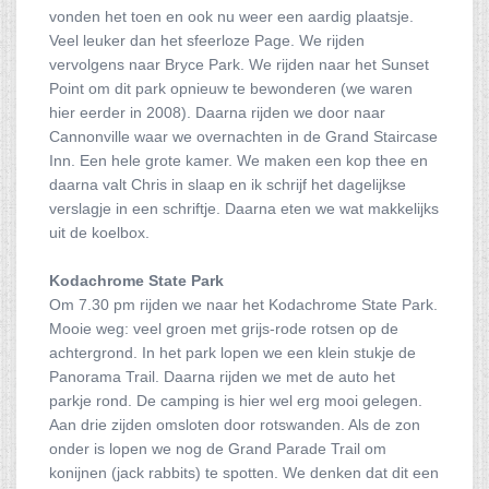
vonden het toen en ook nu weer een aardig plaatsje.
Veel leuker dan het sfeerloze Page. We rijden
vervolgens naar Bryce Park. We rijden naar het Sunset
Point om dit park opnieuw te bewonderen (we waren
hier eerder in 2008). Daarna rijden we door naar
Cannonville waar we overnachten in de Grand Staircase
Inn. Een hele grote kamer. We maken een kop thee en
daarna valt Chris in slaap en ik schrijf het dagelijkse
verslagje in een schriftje. Daarna eten we wat makkelijks
uit de koelbox.
Kodachrome State Park
Om 7.30 pm rijden we naar het Kodachrome State Park.
Mooie weg: veel groen met grijs-rode rotsen op de
achtergrond. In het park lopen we een klein stukje de
Panorama Trail. Daarna rijden we met de auto het
parkje rond. De camping is hier wel erg mooi gelegen.
Aan drie zijden omsloten door rotswanden. Als de zon
onder is lopen we nog de Grand Parade Trail om
konijnen (jack rabbits) te spotten. We denken dat dit een