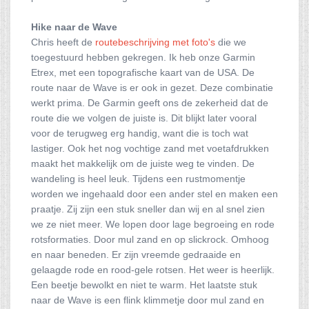
Hike naar de Wave
Chris heeft de
routebeschrijving met foto's
die we
toegestuurd hebben gekregen. Ik heb onze Garmin
Etrex, met een topografische kaart van de USA. De
route naar de Wave is er ook in gezet. Deze combinatie
werkt prima. De Garmin geeft ons de zekerheid dat de
route die we volgen de juiste is. Dit blijkt later vooral
voor de terugweg erg handig, want die is toch wat
lastiger. Ook het nog vochtige zand met voetafdrukken
maakt het makkelijk om de juiste weg te vinden. De
wandeling is heel leuk. Tijdens een rustmomentje
worden we ingehaald door een ander stel en maken een
praatje. Zij zijn een stuk sneller dan wij en al snel zien
we ze niet meer. We lopen door lage begroeing en rode
rotsformaties. Door mul zand en op slickrock. Omhoog
en naar beneden. Er zijn vreemde gedraaide en
gelaagde rode en rood-gele rotsen. Het weer is heerlijk.
Een beetje bewolkt en niet te warm. Het laatste stuk
naar de Wave is een flink klimmetje door mul zand en