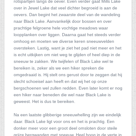
rotspartijen langs de oever. Even verder gaat Mills Lake
over in Jewel Lake dat veel dichter begroeid is aan de
oevers. Dan begint het zwaarste deel van de wandeling
naar Black Lake. Aanvankelijk door bossen en over
prachtige felgroene hele vochtige meadows waar
loopplanken over liggen. Daarna gaat het steeds verder
omhoog en moeten we diverse keren sneeuwvelden
oversteken. Lastig, want je ziet het pad niet meer en het
is echt uitkijken om niet weg te glijden of heel diep in de
sneeuw te zakken. We twijfelen of Black Lake wel te
bereiken is, zeker als we een hiker spreken die
omgedraaid is. Hij stelt ons gerust door te zeggen dat hij
slecht schoeisel aan heeft en dat wij het op onze
bergschoenen wel zullen redden. Even later komt er nog
een hiker naar beneden die wel naar Black Lake is
geweest. Het is dus te bereiken.
Na een laatste glibberige sneeuwhelling zijn we eindelijk
daar. Black Lake ligt voor ons en het is prachtig. Een
donker meer voor een groot deel omsloten door steile
grijze bergwanden met sneeuw. Heel hoog in de verte in