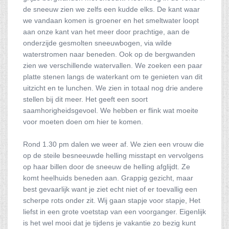
de sneeuw zien we zelfs een kudde elks. De kant waar
we vandaan komen is groener en het smeltwater loopt
aan onze kant van het meer door prachtige, aan de
onderzijde gesmolten sneeuwbogen, via wilde
waterstromen naar beneden. Ook op de bergwanden
zien we verschillende watervallen. We zoeken een paar
platte stenen langs de waterkant om te genieten van dit
uitzicht en te lunchen. We zien in totaal nog drie andere
stellen bij dit meer. Het geeft een soort
saamhorigheidsgevoel. We hebben er flink wat moeite
voor moeten doen om hier te komen.
Rond 1.30 pm dalen we weer af. We zien een vrouw die
op de steile besneeuwde helling misstapt en vervolgens
op haar billen door de sneeuw de helling afglijdt. Ze
komt heelhuids beneden aan. Grappig gezicht, maar
best gevaarlijk want je ziet echt niet of er toevallig een
scherpe rots onder zit. Wij gaan stapje voor stapje, Het
liefst in een grote voetstap van een voorganger. Eigenlijk
is het wel mooi dat je tijdens je vakantie zo bezig kunt