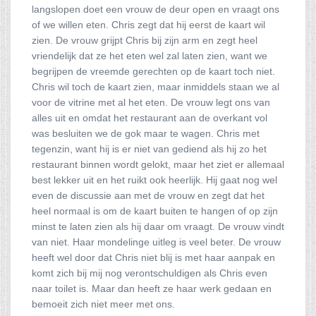
langslopen doet een vrouw de deur open en vraagt ons
of we willen eten. Chris zegt dat hij eerst de kaart wil
zien. De vrouw grijpt Chris bij zijn arm en zegt heel
vriendelijk dat ze het eten wel zal laten zien, want we
begrijpen de vreemde gerechten op de kaart toch niet.
Chris wil toch de kaart zien, maar inmiddels staan we al
voor de vitrine met al het eten. De vrouw legt ons van
alles uit en omdat het restaurant aan de overkant vol
was besluiten we de gok maar te wagen. Chris met
tegenzin, want hij is er niet van gediend als hij zo het
restaurant binnen wordt gelokt, maar het ziet er allemaal
best lekker uit en het ruikt ook heerlijk. Hij gaat nog wel
even de discussie aan met de vrouw en zegt dat het
heel normaal is om de kaart buiten te hangen of op zijn
minst te laten zien als hij daar om vraagt. De vrouw vindt
van niet. Haar mondelinge uitleg is veel beter. De vrouw
heeft wel door dat Chris niet blij is met haar aanpak en
komt zich bij mij nog verontschuldigen als Chris even
naar toilet is. Maar dan heeft ze haar werk gedaan en
bemoeit zich niet meer met ons.