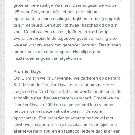
grote en hele rustige Walmart. Daarna gaan we via de
I25 naar Cheyenne. We hebben een half uur
oponthoud. In beide richtingen blijkt een ernstig ongeluk
te zijn gebeurd. Een auto ligt zwaar beschadigd op zijn
kant. De inhoud van tassen, koffers en koelbox ligt
overal verspreid. In de tegenovergestelde richting zien
we een vrachtwagen met gebroken voorruit. Daartussen
ambulances en state troopers. Hopelijk zijn de
inzittenden er goed van afgekomen.
Frontier Days
Om 1 pm zijn we in Cheyenne. We parkeren op de Park
& Ride van de Frontier Days: een groot parkeerterrein
langs de I25. We betalen $10,- en worden met een oude
schoolbus naar het feestterrein vervoerd. Omdat we de
Frontier Days in 2009 ook al ontzettend leuk vonden
hebben we het deze vakantie weer in de route
opgenomen. Een meerdaags western spektakel met
cowboys, indianen, kermisattracties en kraampjes met
allerlei western spullen en fastfood. Iedere dag is er een