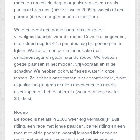
rodeo en op enkele dagen organiseren ze een gratis
pancake breakfast (hier zijn we in 2009 geweest) of een
parade (die we morgen hopen te bekijken).
We eten eerst een portie spare ribs en kopen
vervolgens kaartjes voor de rodeo. Deze is al begonnen,
maar duurt nog tot 4.15 pm, dus nog tijd genoeg om te
kijken. We kopen een portie funnelcake met
cinnamonsugar en gaan naar de rodeo. We hebben
goede plaatsen in het midden, vrij vooraan en in de
schaduw. We hebben ook wat flesjes water in onze
tassen. Ze hebben onze tassen niet gecontroleerd, want
eigenlijk mag je geen drinken meenemen en moet je
alles kopen op het feestterrein (waar een flesje water
$3,- kost).
Rodeo
De rodeo is net als in 2009 weer erg vermakelijk. Bull
riding, een race met jonge paarden, barrel riding en een
race met wilde paarden waarbij iemand licht gewond
raakt. Het gaat er allemaal niet zachtzinnig aan toe,