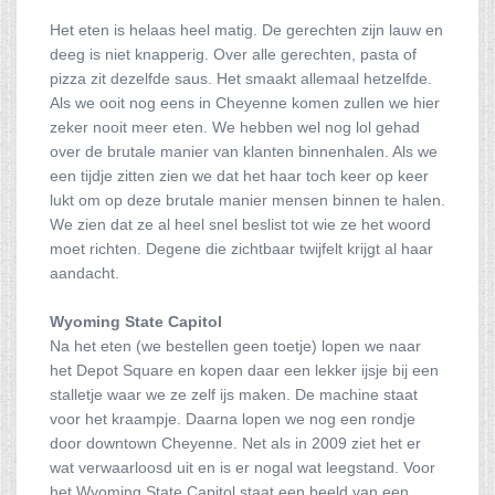
Het eten is helaas heel matig. De gerechten zijn lauw en
deeg is niet knapperig. Over alle gerechten, pasta of
pizza zit dezelfde saus. Het smaakt allemaal hetzelfde.
Als we ooit nog eens in Cheyenne komen zullen we hier
zeker nooit meer eten. We hebben wel nog lol gehad
over de brutale manier van klanten binnenhalen. Als we
een tijdje zitten zien we dat het haar toch keer op keer
lukt om op deze brutale manier mensen binnen te halen.
We zien dat ze al heel snel beslist tot wie ze het woord
moet richten. Degene die zichtbaar twijfelt krijgt al haar
aandacht.
Wyoming State Capitol
Na het eten (we bestellen geen toetje) lopen we naar
het Depot Square en kopen daar een lekker ijsje bij een
stalletje waar we ze zelf ijs maken. De machine staat
voor het kraampje. Daarna lopen we nog een rondje
door downtown Cheyenne. Net als in 2009 ziet het er
wat verwaarloosd uit en is er nogal wat leegstand. Voor
het Wyoming State Capitol staat een beeld van een