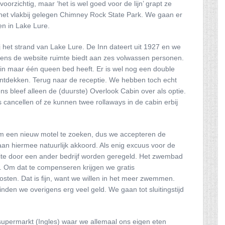
oorzichtig, maar ‘het is wel goed voor de lijn’ grapt ze
n het vlakbij gelegen Chimney Rock State Park. We gaan er
n in Lake Lure.
 het strand van Lake Lure. De Inn dateert uit 1927 en we
ens de website ruimte biedt aan zes volwassen personen.
abin maar één queen bed heeft. Er is wel nog een double
ntdekken. Terug naar de receptie. We hebben toch echt
s bleef alleen de (duurste) Overlook Cabin over als optie.
cancellen of ze kunnen twee rollaways in de cabin erbij
 een nieuw motel te zoeken, dus we accepteren de
aan hiermee natuurlijk akkoord. Als enig excuus voor de
site door een ander bedrijf worden geregeld. Het zwembad
t. Om dat te compenseren krijgen we gratis
sten. Dat is fijn, want we willen in het meer zwemmen.
inden we overigens erg veel geld. We gaan tot sluitingstijd
upermarkt (Ingles) waar we allemaal ons eigen eten