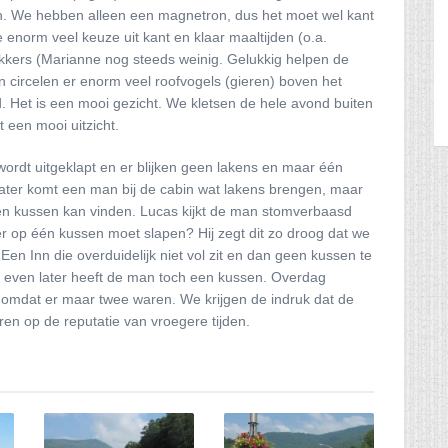
in. We hebben alleen een magnetron, dus het moet wel kant
ze enorm veel keuze uit kant en klaar maaltijden (o.a.
lekkers (Marianne nog steeds weinig. Gelukkig helpen de
bin circelen er enorm veel roofvogels (gieren) boven het
 Het is een mooi gezicht. We kletsen de hele avond buiten
 een mooi uitzicht.
ordt uitgeklapt en er blijken geen lakens en maar één
 later komt een man bij de cabin wat lakens brengen, maar
een kussen kan vinden. Lucas kijkt de man stomverbaasd
oer op één kussen moet slapen? Hij zegt dit zo droog dat we
n Inn die overduidelijk niet vol zit en dan geen kussen te
n even later heeft de man toch een kussen. Overdag
omdat er maar twee waren. We krijgen de indruk dat de
eren op de reputatie van vroegere tijden.