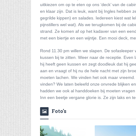
uitkiezen om op te eten op ons ‘deck’ van de cab
en klaar zijn. Dat is leuk, want bij Ingles hebben 
gegrilde kippen) en salades. Iedereen kiest wat 
pijnstillers wel wat). Als we terugkomen bij de ca
strand. Ze komen af op het kadaver van een eend.
met een biertje en een wijntje. Een mooi deck, met
Rond 11.30 pm willen we slapen. De sofasleeper w
kussen bij te zitten. Weer naar de receptie. Even
hij heeft geen kussen en zegt doodleuk dat hij g
aan en vraagt of hij nu de hele nacht met zijn br
moeten lachen. We vinden het ook maar vreemd. Ee
vinden? We laten beleefd onze onvrede blijken e
hadden we ook al handdoeken bij moeten vragen 
Inn een beetje vergane glorie is. Ze zijn laks en t
Foto's