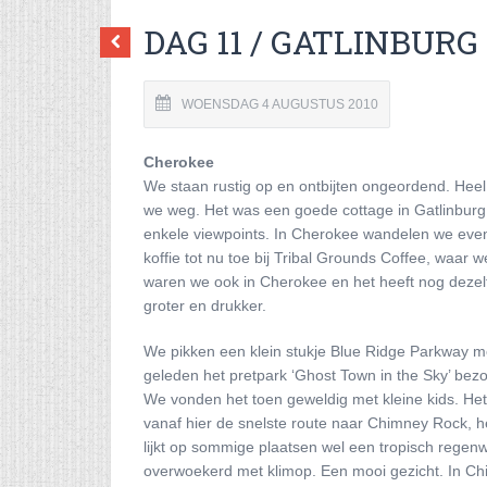
DAG 11 / GATLINBURG
WOENSDAG 4 AUGUSTUS 2010
Cherokee
We staan rustig op en ontbijten ongeordend. Heel
we weg. Het was een goede cottage in Gatlinburg
enkele viewpoints. In Cherokee wandelen we even
koffie tot nu toe bij Tribal Grounds Coffee, waar 
waren we ook in Cherokee en het heeft nog dezelfd
groter en drukker.
We pikken een klein stukje Blue Ridge Parkway me
geleden het pretpark ‘Ghost Town in the Sky’ bezoc
We vonden het toen geweldig met kleine kids. Het 
vanaf hier de snelste route naar Chimney Rock, h
lijkt op sommige plaatsen wel een tropisch regenwo
overwoekerd met klimop. Een mooi gezicht. In Chi