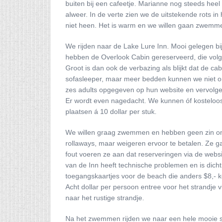
buiten bij een cafeetje. Marianne nog steeds heel v
alweer. In de verte zien we de uitstekende rots i
niet heen. Het is warm en we willen gaan zwemme
We rijden naar de Lake Lure Inn. Mooi gelegen bij
hebben de Overlook Cabin gereserveerd, die volg
Groot is dan ook de verbazing als blijkt dat de c
sofasleeper, maar meer bedden kunnen we niet o
zes adults opgegeven op hun website en vervolgen
Er wordt even nagedacht. We kunnen óf kosteloos 
plaatsen á 10 dollar per stuk.
We willen graag zwemmen en hebben geen zin om
rollaways, maar weigeren ervoor te betalen. Ze g
fout voeren ze aan dat reserveringen via de web
van de Inn heeft technische problemen en is dich
toegangskaartjes voor de beach die anders $8,- ko
Acht dollar per persoon entree voor het strandje v
naar het rustige strandje.
Na het zwemmen rijden we naar een hele mooie s