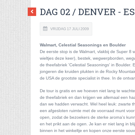
DAG 02 / DENVER - E
VRIJDAG 17 JULI 2009
Walmart, Celestial Seasonings en Boulder
De eerste stop is de Walmart, vlakbij de Super 
wieltjes deze keer), bestek, wegwerpborden, wegw
de theefabriek 'Celestial Seasonings' in Boulder.
jongeren die kruiden plukten in de Rocky Mountai
de USA de grootste specialist in thee. In de ontv
De tour is gratis en we hoeven niet lang te wachte
de theefabriek en dan krijgen we allemaal een ha
dan we hadden verwacht. Wel heel leuk: zwarte thee
een afgesloten ruimte met de voorraad munt voor 
open, zodat de bezoekers de sterke aroma's kunn
en het prikt aan de ogen. Je kan er niet lang in b
binnen in het winkeltje en kopen onze eerste sou