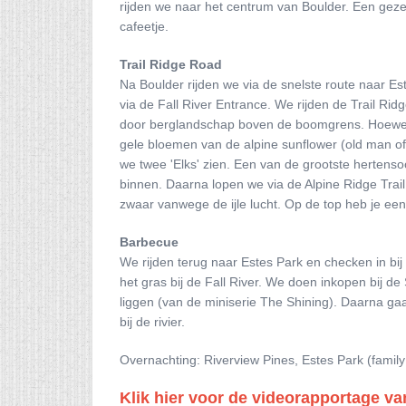
rijden we naar het centrum van Boulder. Een gezel
cafeetje.
Trail Ridge Road
Na Boulder rijden we via de snelste route naar E
via de Fall River Entrance. We rijden de Trail Rid
door berglandschap boven de boomgrens. Hoewel het
gele bloemen van de alpine sunflower (old man of
we twee 'Elks' zien. Een van de grootste hertenso
binnen. Daarna lopen we via de Alpine Ridge Trail
zwaar vanwege de ijle lucht. Op de top heb je een 
Barbecue
We rijden terug naar Estes Park en checken in bij
het gras bij de Fall River. We doen inkopen bij d
liggen (van de miniserie The Shining). Daarna ga
bij de rivier.
Overnachting: Riverview Pines, Estes Park (fami
Klik hier voor de videorapportage va