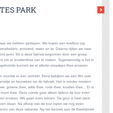
STES PARK
8 waar we hebben geslapen. We kopen een koelbox (op
erpbekers, proviand, water en ijs. Daarna rijden we naar
 Eind jaren '60 is deze fabriek begonnen door een groep
ns om er kruidenthee van te maken. Tegenwoordig is het in
angstruimte kunnen we al allerlei smaakjes thee proeven.
n voordat er een vertrekt. Eerst bekijken we een film over
arnetje en bezoeken we de fabriek. Het is minder modern
, groene thee, witte thee, rode thee, kruiden thee... Er is
munt thee. Deze ruimte gaat alleen tijdens de tour even
en ervaren. We gaan even binnen. De geur is heel sterk
lijven staan. Na afloop van de tour lopen we nog even
venirs van deze vakantie.
Na het bezoek aan de theefabriek