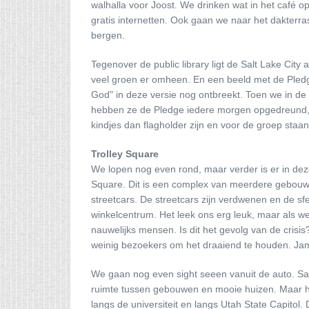
walhalla voor Joost. We drinken wat in het café
gratis internetten. Ook gaan we naar het dakterras
bergen.
Tegenover de public library ligt de Salt Lake City
veel groen er omheen. En een beeld met de Pledge
God" in deze versie nog ontbreekt. Toen we in d
hebben ze de Pledge iedere morgen opgedreund, 
kindjes dan flagholder zijn en voor de groep staa
Trolley Square
We lopen nog even rond, maar verder is er in deze
Square. Dit is een complex van meerdere gebouwe
streetcars. De streetcars zijn verdwenen en de 
winkelcentrum. Het leek ons erg leuk, maar als we
nauwelijks mensen. Is dit het gevolg van de crisis?
weinig bezoekers om het draaiend te houden. Ja
We gaan nog even sight seeen vanuit de auto. Salt
ruimte tussen gebouwen en mooie huizen. Maar he
langs de universiteit en langs Utah State Capitol