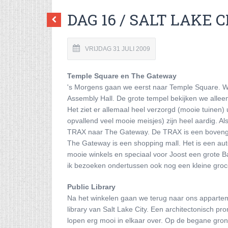
DAG 16 / SALT LAKE C
VRIJDAG 31 JULI 2009
Temple Square en The Gateway
's Morgens gaan we eerst naar Temple Square. We
Assembly Hall. De grote tempel bekijken we alle
Het ziet er allemaal heel verzorgd (mooie tuine
opvallend veel mooie meisjes) zijn heel aardig. A
TRAX naar The Gateway. De TRAX is een bovengr
The Gateway is een shopping mall. Het is een auto
mooie winkels en speciaal voor Joost een grote 
ik bezoeken ondertussen ook nog een kleine groce
Public Library
Na het winkelen gaan we terug naar ons appartem
library van Salt Lake City. Een architectonisch p
lopen erg mooi in elkaar over. Op de begane grond