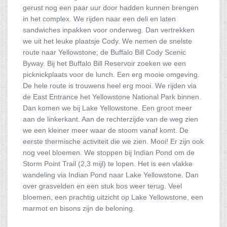
gerust nog een paar uur door hadden kunnen brengen
in het complex. We rijden naar een deli en laten
sandwiches inpakken voor onderweg. Dan vertrekken
we uit het leuke plaatsje Cody. We nemen de snelste
route naar Yellowstone; de Buffalo Bill Cody Scenic
Byway. Bij het Buffalo Bill Reservoir zoeken we een
picknickplaats voor de lunch. Een erg mooie omgeving.
De hele route is trouwens heel erg mooi. We rijden via
de East Entrance het Yellowstone National Park binnen.
Dan komen we bij Lake Yellowstone. Een groot meer
aan de linkerkant. Aan de rechterzijde van de weg zien
we een kleiner meer waar de stoom vanaf komt. De
eerste thermische activiteit die we zien. Mooi! Er zijn ook
nog veel bloemen. We stoppen bij Indian Pond om de
Storm Point Trail (2,3 mijl) te lopen. Het is een vlakke
wandeling via Indian Pond naar Lake Yellowstone. Dan
over grasvelden en een stuk bos weer terug. Veel
bloemen, een prachtig uitzicht op Lake Yellowstone, een
marmot en bisons zijn de beloning.