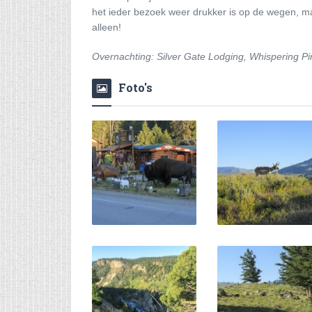
het ieder bezoek weer drukker is op de wegen, maa
alleen!
Overnachting: Silver Gate Lodging, Whispering P
Foto's