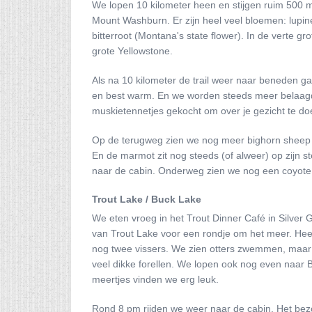
We lopen 10 kilometer heen en stijgen ruim 500 me
Mount Washburn. Er zijn heel veel bloemen: lupine
bitterroot (Montana's state flower). In de verte gro
grote Yellowstone.
Als na 10 kilometer de trail weer naar beneden g
en best warm. En we worden steeds meer belaagd
muskietennetjes gekocht om over je gezicht te do
Op de terugweg zien we nog meer bighorn sheep me
En de marmot zit nog steeds (of alweer) op zijn s
naar de cabin. Onderweg zien we nog een coyote
Trout Lake / Buck Lake
We eten vroeg in het Trout Dinner Café in Silver 
van Trout Lake voor een rondje om het meer. Heerl
nog twee vissers. We zien otters zwemmen, maar z
veel dikke forellen. We lopen ook nog even naar
meertjes vinden we erg leuk.
Rond 8 pm rijden we weer naar de cabin. Het bez