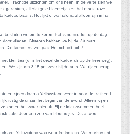
ter. Prachtige uitzichten om ons heen. In de verte zien we
s, geranium, allerlei gele bloemetjes en het mooie roze
te kuddes bisons. Het lijkt of we helemaal alleen zijn in het
aat besluiten we om te keren. Het is nu midden op de dag
 door vliegen. Gisteren hebben we bij de Walmart
en. Die komen nu van pas. Het scheelt echt!
t kleintjes (of is het dezelfde kudde als op de heenweg).
teen. We zijn om 3.15 pm weer bij de auto. We rijden terug
.
Gate en rijden daarna Yellowstone weer in naar de trailhead
ijk rustig daar aan het begin van de avond. Alleen wij en
e komen het water niet uit. Bij de inlet zwemmen heel
 Buck Lake door een zee van bloemetjes. Deze twee
oek aan Yellowstone was weer fantastisch. We merken dat