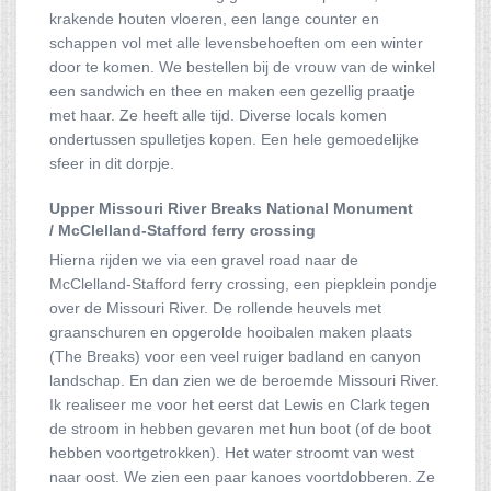
krakende houten vloeren, een lange counter en
schappen vol met alle levensbehoeften om een winter
door te komen. We bestellen bij de vrouw van de winkel
een sandwich en thee en maken een gezellig praatje
met haar. Ze heeft alle tijd. Diverse locals komen
ondertussen spulletjes kopen. Een hele gemoedelijke
sfeer in dit dorpje.
Upper Missouri River Breaks National Monument
/
McClelland-Stafford ferry crossing
Hierna rijden we via een gravel road naar de
McClelland-Stafford ferry crossing, een piepklein pondje
over de Missouri River. De rollende heuvels met
graanschuren en opgerolde hooibalen maken plaats
(The Breaks) voor een veel ruiger badland en canyon
landschap. En dan zien we de beroemde Missouri River.
Ik realiseer me voor het eerst dat Lewis en Clark tegen
de stroom in hebben gevaren met hun boot (of de boot
hebben voortgetrokken). Het water stroomt van west
naar oost. We zien een paar kanoes voortdobberen. Ze