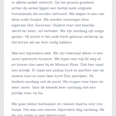
er allerlei antiek verkocht. Op het groene grasland
achter de winkel liggen een tiental oude originele
homesteads die worden verhuurd. We slapen in een van
deze oude huisjes. We worden ontvangen door
eigenaar Don Sorenson. Oudere man met baardje,
slecht ter been, vol verhalen. We zijn vandaag zijn enige
gasten. Hij woont in het oude bank gebouw verderop op
het terrein als we hem nodig hebben.
Wat een bijzondere plek. We zijn helemaal alleen in een
soort openlucht museum. We lopen een mijl de weg af
en komen dan weer bij de Missouri River. Ook hier vaart
een pondje. Er staat een pickup truck te wachten aan de
andere kant en even later komt Don aanrijden. Hij
bedient vandaag ook de pond. We mogen mee heen en
weer varen. Voor de tweede keer vandaag met een
pondje mee, ha ha.
We gaan lekker barbequen en relaxen daarna voor ons
huisje. Het was een warme, bijzondere dag vandaag. Als
de zon onder is veel vleermuizen.