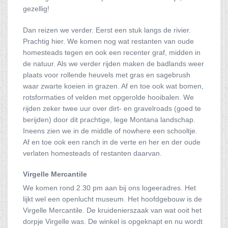
gezellig!
Dan reizen we verder. Eerst een stuk langs de rivier.
Prachtig hier. We komen nog wat restanten van oude
homesteads tegen en ook een recenter graf, midden in
de natuur. Als we verder rijden maken de badlands weer
plaats voor rollende heuvels met gras en sagebrush
waar zwarte koeien in grazen. Af en toe ook wat bomen,
rotsformaties of velden met opgerolde hooibalen. We
rijden zeker twee uur over dirt- en gravelroads (goed te
berijden) door dit prachtige, lege Montana landschap.
Ineens zien we in de middle of nowhere een schooltje.
Af en toe ook een ranch in de verte en her en der oude
verlaten homesteads of restanten daarvan.
Virgelle Mercantile
We komen rond 2.30 pm aan bij ons logeeradres. Het
lijkt wel een openlucht museum. Het hoofdgebouw is de
Virgelle Mercantile. De kruidenierszaak van wat ooit het
dorpje Virgelle was. De winkel is opgeknapt en nu wordt